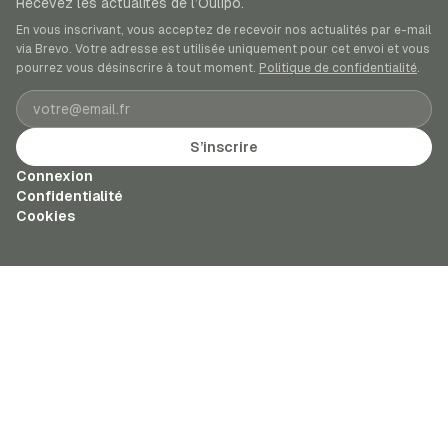
Recevez les actualités de l’Oulipo.
En vous inscrivant, vous acceptez de recevoir nos actualités par e-mail
via Brevo. Votre adresse est utilisée uniquement pour cet envoi et vous
pourrez vous désinscrire à tout moment.
Politique de confidentialité
.
Adresse e-mail
S’inscrire
Connexion
Confidentialité
Cookies