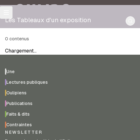
OULIPO
Les Tableaux d'un exposition
0
contenus
Chargement…
Une
Lectures publiques
Oulipiens
Publications
Faits & dits
Contraintes
NEWSLETTER