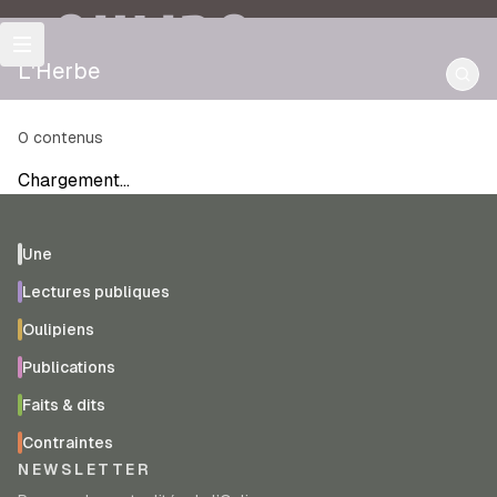
OULIPO
L'Herbe
0
contenus
Chargement…
Une
Lectures publiques
Oulipiens
Publications
Faits & dits
Contraintes
NEWSLETTER