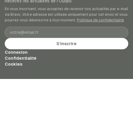
Recevez les actualités de l’Oulipo.
En vous inscrivant, vous acceptez de recevoir nos actualités par e-mail
via Brevo. Votre adresse est utilisée uniquement pour cet envoi et vous
pourrez vous désinscrire à tout moment.
Politique de confidentialité
.
Adresse e-mail
S’inscrire
Connexion
Confidentialité
Cookies