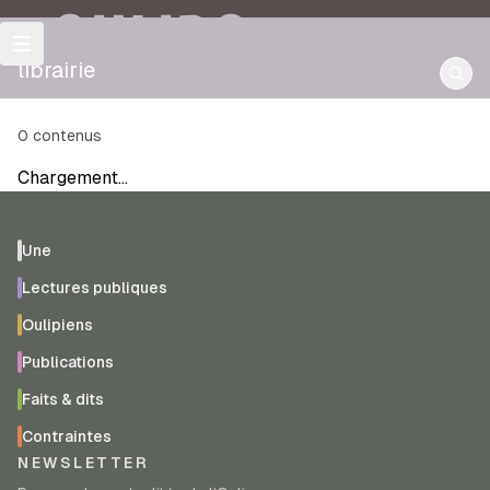
OULIPO
librairie
0
contenus
Chargement…
Une
Lectures publiques
Oulipiens
Publications
Faits & dits
Contraintes
NEWSLETTER