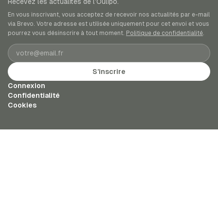
Recevez les actualités de l’Oulipo.
En vous inscrivant, vous acceptez de recevoir nos actualités par e-mail
via Brevo. Votre adresse est utilisée uniquement pour cet envoi et vous
pourrez vous désinscrire à tout moment.
Politique de confidentialité
.
Adresse e-mail
S’inscrire
Connexion
Confidentialité
Cookies