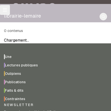
OULIPO
librairie-lemaire
0
contenus
Chargement…
Une
Lectures publiques
Oulipiens
Publications
Faits & dits
Contraintes
NEWSLETTER