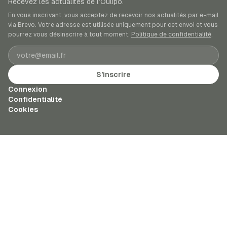
Recevez les actualités de l’Oulipo.
En vous inscrivant, vous acceptez de recevoir nos actualités par e-mail
via Brevo. Votre adresse est utilisée uniquement pour cet envoi et vous
pourrez vous désinscrire à tout moment.
Politique de confidentialité
.
Adresse e-mail
S’inscrire
Connexion
Confidentialité
Cookies