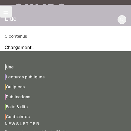
OULIPO
Lido
0
contenus
Chargement…
Une
Lectures publiques
Oulipiens
Publications
Faits & dits
Contraintes
NEWSLETTER