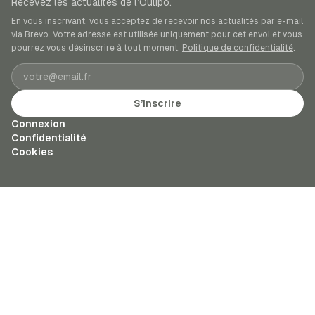
Recevez les actualités de l’Oulipo.
En vous inscrivant, vous acceptez de recevoir nos actualités par e-mail
via Brevo. Votre adresse est utilisée uniquement pour cet envoi et vous
pourrez vous désinscrire à tout moment.
Politique de confidentialité
.
Adresse e-mail
S’inscrire
Connexion
Confidentialité
Cookies