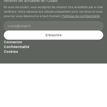
Recevez les actualités de l’Oulipo.
En vous inscrivant, vous acceptez de recevoir nos actualités par e-mail
via Brevo. Votre adresse est utilisée uniquement pour cet envoi et vous
pourrez vous désinscrire à tout moment.
Politique de confidentialité
.
Adresse e-mail
S’inscrire
Connexion
Confidentialité
Cookies