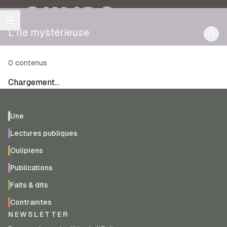
OULIPO
L'Île mystérieuse
0
contenus
Chargement…
Une
Lectures publiques
Oulipiens
Publications
Faits & dits
Contraintes
NEWSLETTER