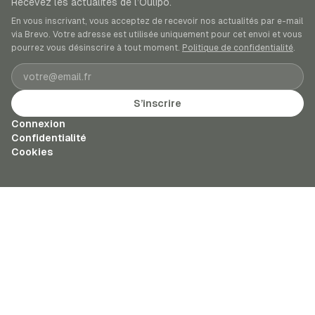
Recevez les actualités de l’Oulipo.
En vous inscrivant, vous acceptez de recevoir nos actualités par e-mail
via Brevo. Votre adresse est utilisée uniquement pour cet envoi et vous
pourrez vous désinscrire à tout moment.
Politique de confidentialité
.
Adresse e-mail
S’inscrire
Connexion
Confidentialité
Cookies