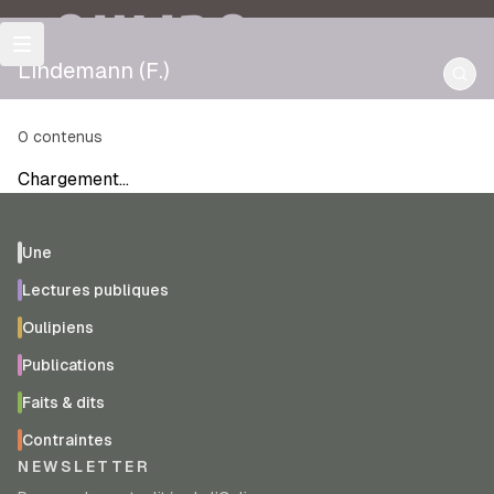
OULIPO
Lindemann (F.)
0
contenus
Chargement…
Une
Lectures publiques
Oulipiens
Publications
Faits & dits
Contraintes
NEWSLETTER