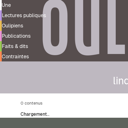
OUL
Une
Lectures publiques
Oulipiens
Publications
Faits & dits
Contraintes
li
0
contenus
Chargement…