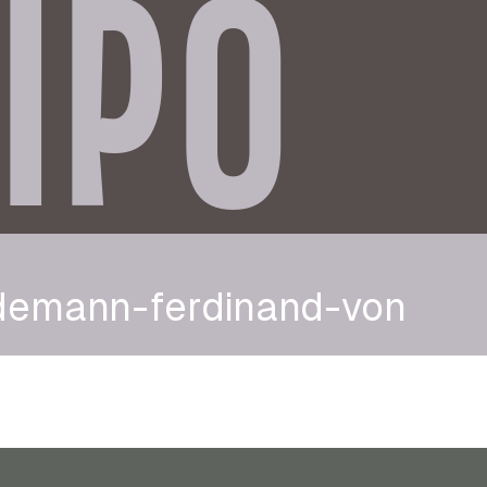
IPO
ndemann-ferdinand-von