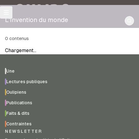
OULIPO
L'Invention du monde
0
contenus
Chargement…
Une
Lectures publiques
Oulipiens
Publications
Faits & dits
Contraintes
NEWSLETTER