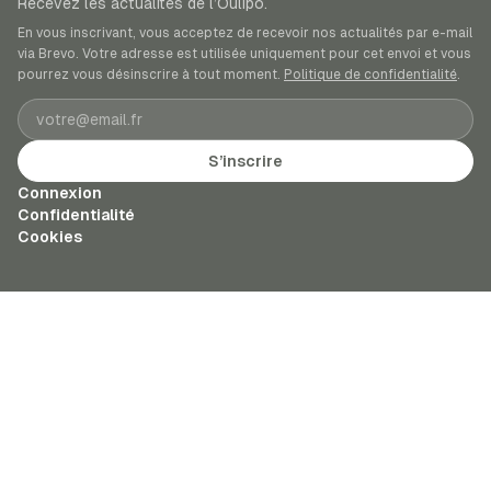
Recevez les actualités de l’Oulipo.
En vous inscrivant, vous acceptez de recevoir nos actualités par e-mail
via Brevo. Votre adresse est utilisée uniquement pour cet envoi et vous
pourrez vous désinscrire à tout moment.
Politique de confidentialité
.
Adresse e-mail
S’inscrire
Connexion
Confidentialité
Cookies