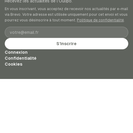
Recevez les actualités de l’Oulipo.
En vous inscrivant, vous acceptez de recevoir nos actualités par e-mail
via Brevo. Votre adresse est utilisée uniquement pour cet envoi et vous
pourrez vous désinscrire à tout moment.
Politique de confidentialité
.
Adresse e-mail
S’inscrire
Connexion
Confidentialité
Cookies