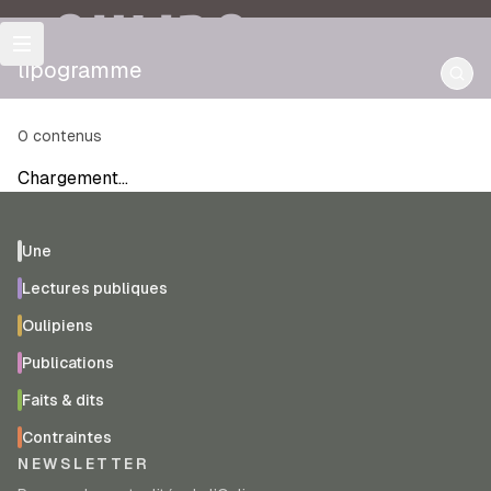
OULIPO
lipogramme
0
contenus
Chargement…
Une
Lectures publiques
Oulipiens
Publications
Faits & dits
Contraintes
NEWSLETTER