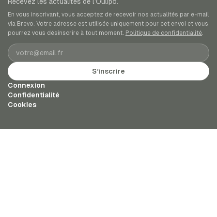
Recevez les actualités de l’Oulipo.
En vous inscrivant, vous acceptez de recevoir nos actualités par e-mail
via Brevo. Votre adresse est utilisée uniquement pour cet envoi et vous
pourrez vous désinscrire à tout moment.
Politique de confidentialité
.
Adresse e-mail
S’inscrire
Connexion
Confidentialité
Cookies