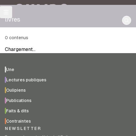
OULIPO
livres
0
contenus
Chargement…
Une
Lectures publiques
Oulipiens
Publications
Faits & dits
Contraintes
NEWSLETTER