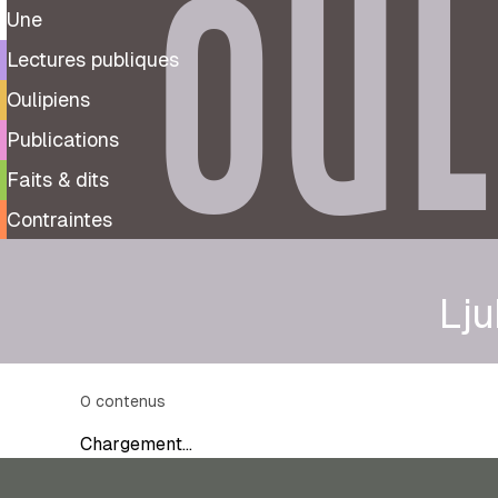
OUL
Une
Lectures publiques
Oulipiens
Publications
Faits & dits
Contraintes
Lju
0
contenus
Chargement…