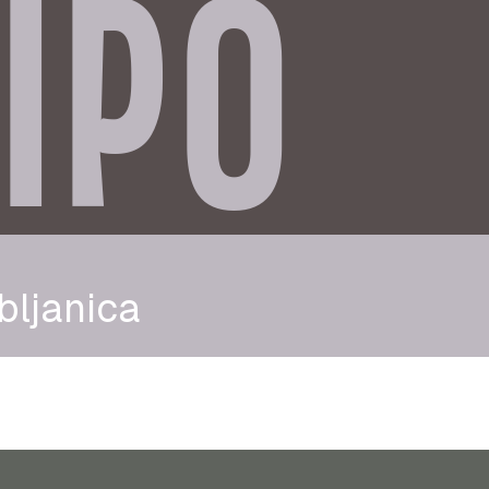
IPO
bljanica