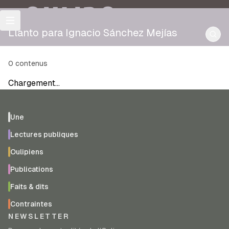
OULIPO
Llanto para Ignacio Sánchez Mejías
0
contenus
Chargement…
Une
Lectures publiques
Oulipiens
Publications
Faits & dits
Contraintes
NEWSLETTER