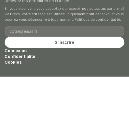
Recevez les actualités de l’Oulipo.
En vous inscrivant, vous acceptez de recevoir nos actualités par e-mail
via Brevo. Votre adresse est utilisée uniquement pour cet envoi et vous
pourrez vous désinscrire à tout moment.
Politique de confidentialité
.
Adresse e-mail
S’inscrire
Connexion
Confidentialité
Cookies