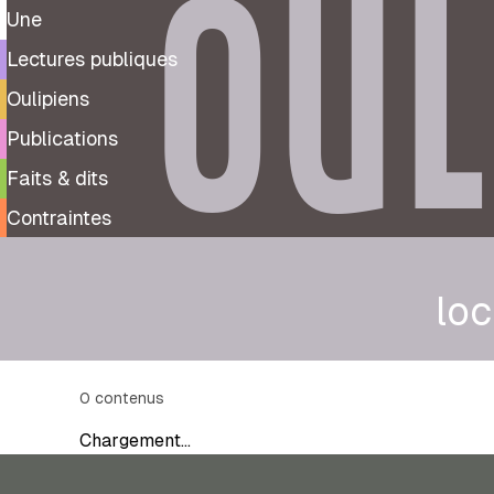
OUL
Une
Lectures publiques
Oulipiens
Publications
Faits & dits
Contraintes
loc
0
contenus
Chargement…