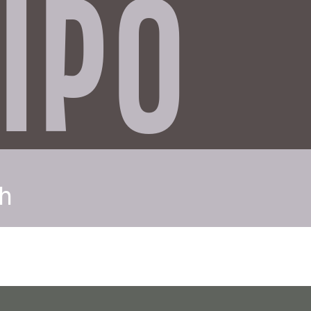
IPO
h