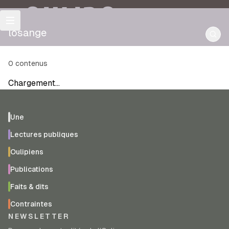
OULIPO
losange
0
contenus
Chargement…
Une
Lectures publiques
Oulipiens
Publications
Faits & dits
Contraintes
NEWSLETTER