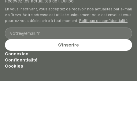
Recevez les actualités de l’Oulipo.
En vous inscrivant, vous acceptez de recevoir nos actualités par e-mail
via Brevo. Votre adresse est utilisée uniquement pour cet envoi et vous
pourrez vous désinscrire à tout moment.
Politique de confidentialité
.
Adresse e-mail
S’inscrire
Connexion
Confidentialité
Cookies