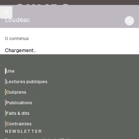
OULIPO
Loudéac
0
contenus
Chargement…
Une
Lectures publiques
Oulipiens
Publications
Faits & dits
Contraintes
NEWSLETTER