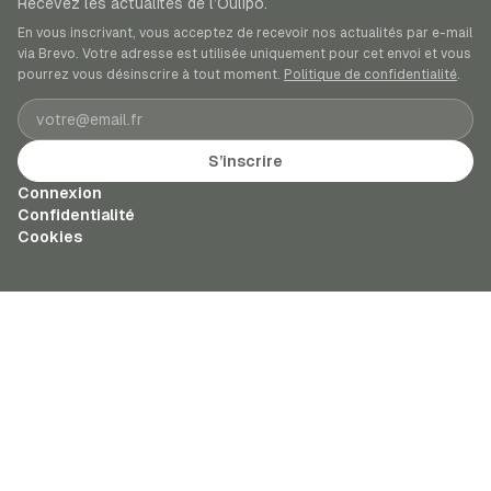
Recevez les actualités de l’Oulipo.
En vous inscrivant, vous acceptez de recevoir nos actualités par e-mail
via Brevo. Votre adresse est utilisée uniquement pour cet envoi et vous
pourrez vous désinscrire à tout moment.
Politique de confidentialité
.
Adresse e-mail
S’inscrire
Connexion
Confidentialité
Cookies