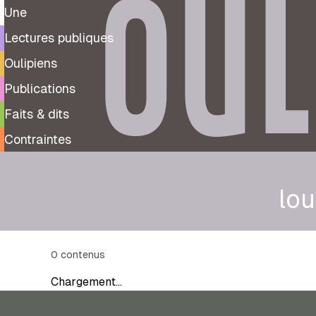
OUL
Une
Lectures publiques
Oulipiens
Publications
Faits & dits
Contraintes
lo
0
contenus
Chargement…