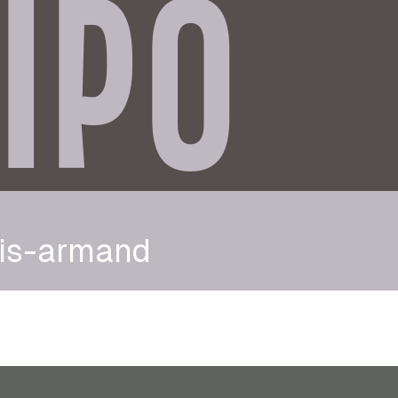
IPO
uis-armand