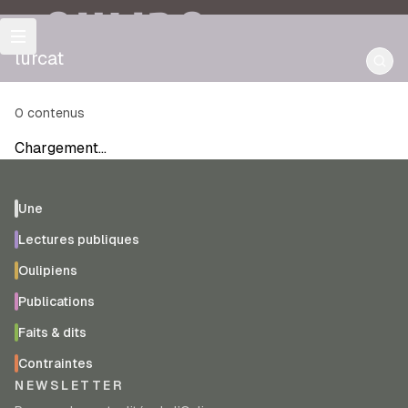
OULIPO
lurcat
0
contenus
Chargement…
Une
Lectures publiques
Oulipiens
Publications
Faits & dits
Contraintes
NEWSLETTER