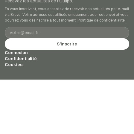
Recevez les actualités de l’Oulipo.
En vous inscrivant, vous acceptez de recevoir nos actualités par e-mail
via Brevo. Votre adresse est utilisée uniquement pour cet envoi et vous
pourrez vous désinscrire à tout moment.
Politique de confidentialité
.
Adresse e-mail
S’inscrire
Connexion
Confidentialité
Cookies