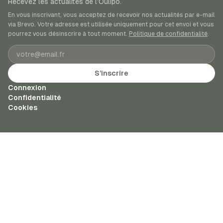
Recevez les actualités de l’Oulipo.
En vous inscrivant, vous acceptez de recevoir nos actualités par e-mail
via Brevo. Votre adresse est utilisée uniquement pour cet envoi et vous
pourrez vous désinscrire à tout moment.
Politique de confidentialité
.
Adresse e-mail
S’inscrire
Connexion
Confidentialité
Cookies