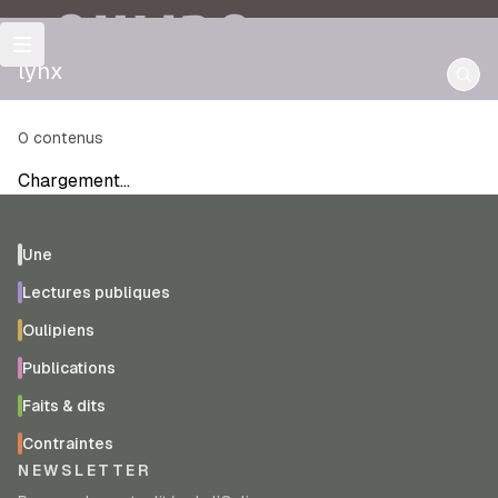
OULIPO
lynx
0
contenus
Chargement…
Une
Lectures publiques
Oulipiens
Publications
Faits & dits
Contraintes
NEWSLETTER