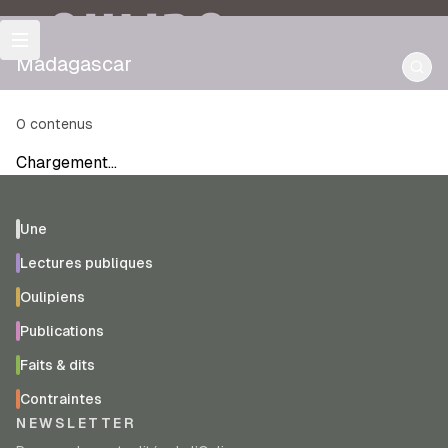
OULIPO
Madagascar
0
contenus
Chargement…
Une
Lectures publiques
Oulipiens
Publications
Faits & dits
Contraintes
NEWSLETTER