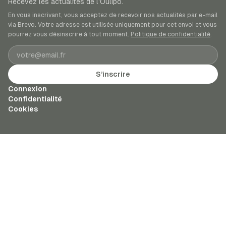
Recevez les actualités de l’Oulipo.
En vous inscrivant, vous acceptez de recevoir nos actualités par e-mail
via Brevo. Votre adresse est utilisée uniquement pour cet envoi et vous
pourrez vous désinscrire à tout moment.
Politique de confidentialité
.
Adresse e-mail
S’inscrire
Connexion
Confidentialité
Cookies