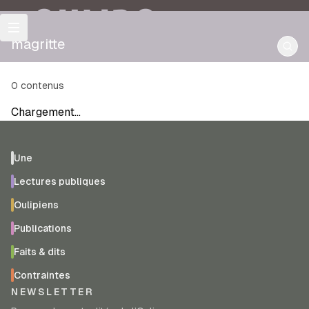
OULIPO
magritte
0
contenus
Chargement…
Une
Lectures publiques
Oulipiens
Publications
Faits & dits
Contraintes
NEWSLETTER