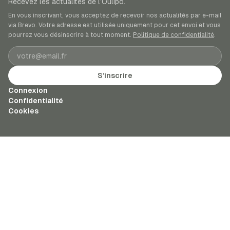
Recevez les actualités de l’Oulipo.
En vous inscrivant, vous acceptez de recevoir nos actualités par e-mail
via Brevo. Votre adresse est utilisée uniquement pour cet envoi et vous
pourrez vous désinscrire à tout moment.
Politique de confidentialité
.
Adresse e-mail
S’inscrire
Connexion
Confidentialité
Cookies