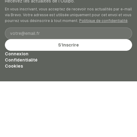
Recevez les actualités de l’Oulipo.
En vous inscrivant, vous acceptez de recevoir nos actualités par e-mail
via Brevo. Votre adresse est utilisée uniquement pour cet envoi et vous
pourrez vous désinscrire à tout moment.
Politique de confidentialité
.
Adresse e-mail
S’inscrire
Connexion
Confidentialité
Cookies