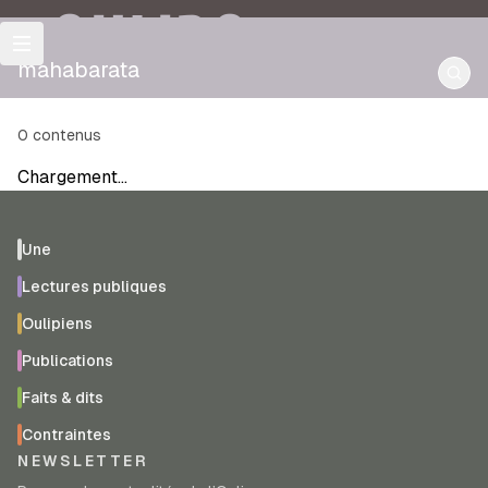
OULIPO
mahabarata
0
contenus
Chargement…
Une
Lectures publiques
Oulipiens
Publications
Faits & dits
Contraintes
NEWSLETTER