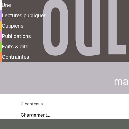
OUL
Une
Lectures publiques
Oulipiens
Publications
Faits & dits
Contraintes
ma
0
contenus
Chargement…