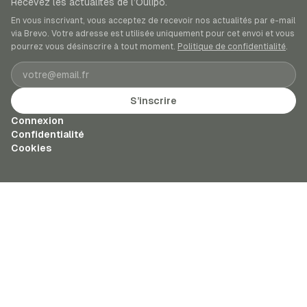
Recevez les actualités de l’Oulipo.
En vous inscrivant, vous acceptez de recevoir nos actualités par e-mail
via Brevo. Votre adresse est utilisée uniquement pour cet envoi et vous
pourrez vous désinscrire à tout moment.
Politique de confidentialité
.
Adresse e-mail
S’inscrire
Connexion
Confidentialité
Cookies