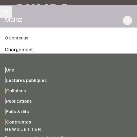
OULIPO
Mainz
0
contenus
Chargement…
Une
Lectures publiques
Oulipiens
Publications
Faits & dits
Contraintes
NEWSLETTER