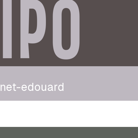
IPO
net-edouard