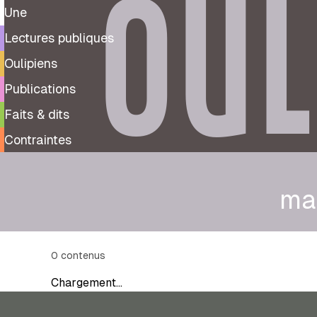
OUL
Une
Lectures publiques
Oulipiens
Publications
Faits & dits
Contraintes
ma
0
contenus
Chargement…