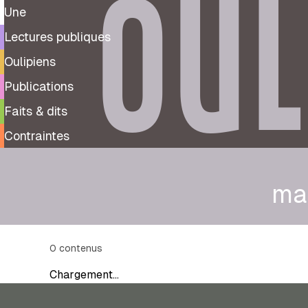
OUL
Une
Lectures publiques
Oulipiens
Publications
Faits & dits
Contraintes
ma
0
contenus
Chargement…