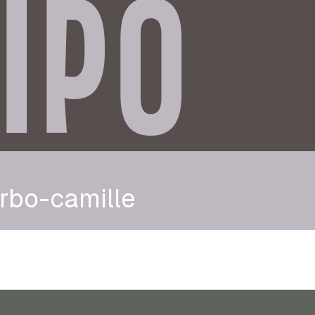
IPO
rbo-camille