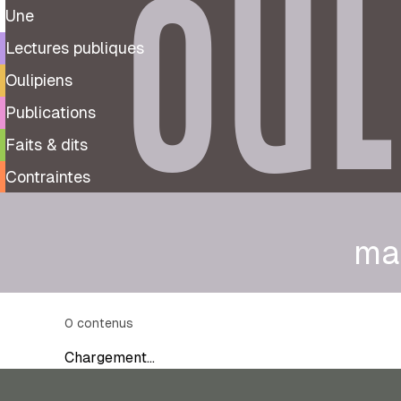
OUL
Une
Lectures publiques
Oulipiens
Publications
Faits & dits
Contraintes
ma
0
contenus
Chargement…