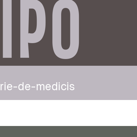
IPO
rie-de-medicis