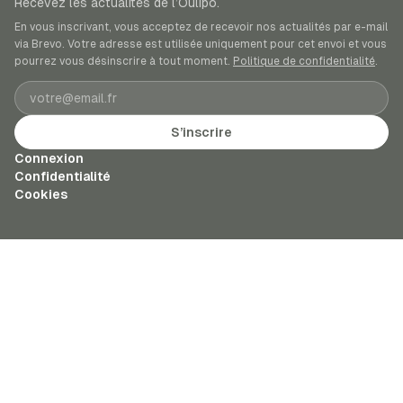
Recevez les actualités de l’Oulipo.
En vous inscrivant, vous acceptez de recevoir nos actualités par e-mail
via Brevo. Votre adresse est utilisée uniquement pour cet envoi et vous
pourrez vous désinscrire à tout moment.
Politique de confidentialité
.
Adresse e-mail
S’inscrire
Connexion
Confidentialité
Cookies