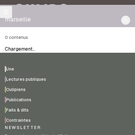
OULIPO
marseille
0
contenus
Chargement…
Une
Lectures publiques
Oulipiens
Publications
Faits & dits
Contraintes
NEWSLETTER