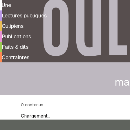
OUL
Une
Lectures publiques
Oulipiens
Publications
Faits & dits
Contraintes
ma
0
contenus
Chargement…