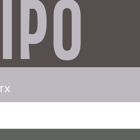
IPO
rx