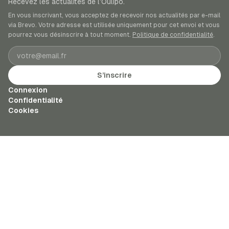
Recevez les actualités de l’Oulipo.
En vous inscrivant, vous acceptez de recevoir nos actualités par e-mail
via Brevo. Votre adresse est utilisée uniquement pour cet envoi et vous
pourrez vous désinscrire à tout moment.
Politique de confidentialité
.
Adresse e-mail
S’inscrire
Connexion
Confidentialité
Cookies