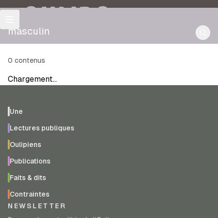
OULIPO
masculin
0
contenus
Chargement…
Une
Lectures publiques
Oulipiens
Publications
Faits & dits
Contraintes
NEWSLETTER