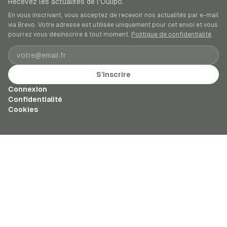
Recevez les actualités de l’Oulipo.
En vous inscrivant, vous acceptez de recevoir nos actualités par e-mail
via Brevo. Votre adresse est utilisée uniquement pour cet envoi et vous
pourrez vous désinscrire à tout moment.
Politique de confidentialité
.
Adresse e-mail
S’inscrire
Connexion
Confidentialité
Cookies