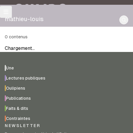
OULIPO
mathieu-louis
0
contenus
Chargement…
Une
Lectures publiques
Oulipiens
Publications
Faits & dits
Contraintes
NEWSLETTER