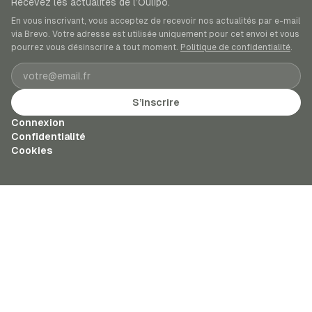
Recevez les actualités de l’Oulipo.
En vous inscrivant, vous acceptez de recevoir nos actualités par e-mail
via Brevo. Votre adresse est utilisée uniquement pour cet envoi et vous
pourrez vous désinscrire à tout moment.
Politique de confidentialité
.
Adresse e-mail
S’inscrire
Connexion
Confidentialité
Cookies