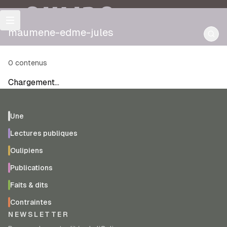
OULIPO
maumene-edme-jules
0
contenus
Chargement…
Une
Lectures publiques
Oulipiens
Publications
Faits & dits
Contraintes
NEWSLETTER