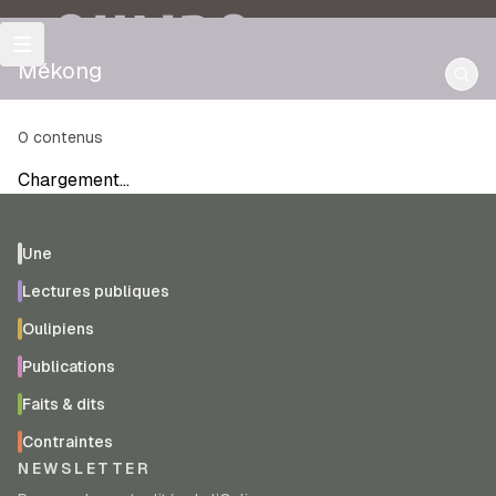
OULIPO
Mékong
0
contenus
Chargement…
Une
Lectures publiques
Oulipiens
Publications
Faits & dits
Contraintes
NEWSLETTER