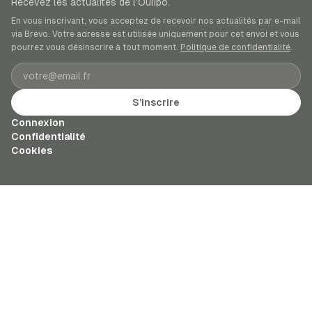
Recevez les actualités de l’Oulipo.
En vous inscrivant, vous acceptez de recevoir nos actualités par e-mail
via Brevo. Votre adresse est utilisée uniquement pour cet envoi et vous
pourrez vous désinscrire à tout moment.
Politique de confidentialité
.
Adresse e-mail
S’inscrire
Connexion
Confidentialité
Cookies