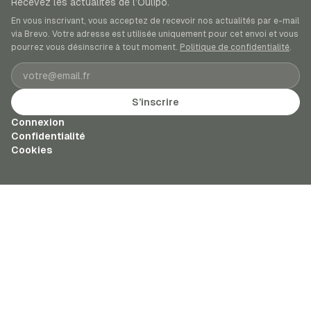
Recevez les actualités de l’Oulipo.
En vous inscrivant, vous acceptez de recevoir nos actualités par e-mail
via Brevo. Votre adresse est utilisée uniquement pour cet envoi et vous
pourrez vous désinscrire à tout moment.
Politique de confidentialité
.
Adresse e-mail
S’inscrire
Connexion
Confidentialité
Cookies