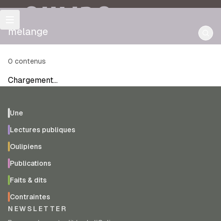
OULIPO
melange
0
contenus
Chargement…
Une
Lectures publiques
Oulipiens
Publications
Faits & dits
Contraintes
NEWSLETTER