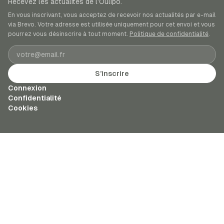
Recevez les actualités de l’Oulipo.
En vous inscrivant, vous acceptez de recevoir nos actualités par e-mail
via Brevo. Votre adresse est utilisée uniquement pour cet envoi et vous
pourrez vous désinscrire à tout moment.
Politique de confidentialité
.
Adresse e-mail
S’inscrire
Connexion
Confidentialité
Cookies