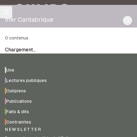
OULIPO
mer Cantabrique
0
contenus
Chargement…
Une
Lectures publiques
Oulipiens
Publications
Faits & dits
Contraintes
NEWSLETTER