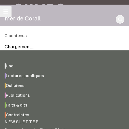
OULIPO
mer de Corail
0
contenus
Chargement…
Une
Lectures publiques
Oulipiens
Publications
Faits & dits
Contraintes
NEWSLETTER