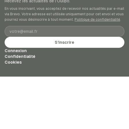
Recevez les actualités de l’Oulipo.
En vous inscrivant, vous acceptez de recevoir nos actualités par e-mail
via Brevo. Votre adresse est utilisée uniquement pour cet envoi et vous
pourrez vous désinscrire à tout moment.
Politique de confidentialité
.
Adresse e-mail
S’inscrire
Connexion
Confidentialité
Cookies