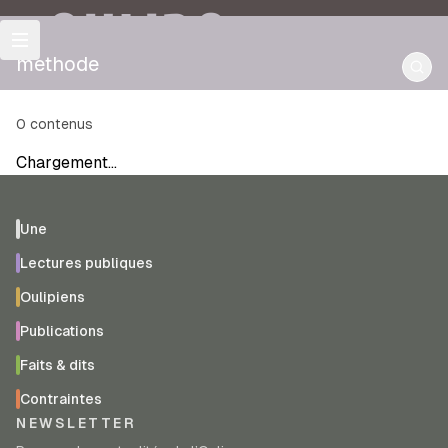
OULIPO
methode
0
contenus
Chargement…
Une
Lectures publiques
Oulipiens
Publications
Faits & dits
Contraintes
NEWSLETTER