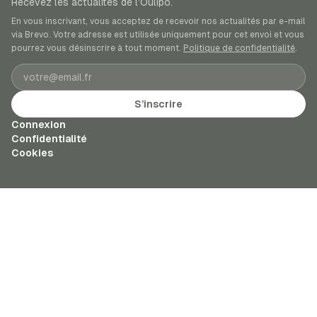
Recevez les actualités de l’Oulipo.
En vous inscrivant, vous acceptez de recevoir nos actualités par e-mail
via Brevo. Votre adresse est utilisée uniquement pour cet envoi et vous
pourrez vous désinscrire à tout moment.
Politique de confidentialité
.
Adresse e-mail
S’inscrire
Connexion
Confidentialité
Cookies