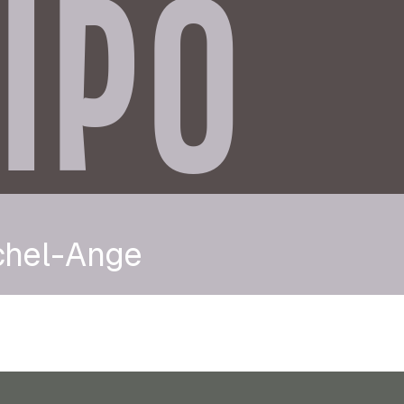
IPO
chel-Ange