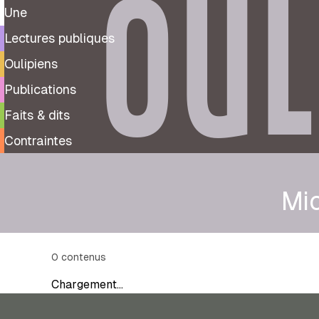
OUL
Une
Lectures publiques
Oulipiens
Publications
Faits & dits
Contraintes
Mi
0
contenus
Chargement…