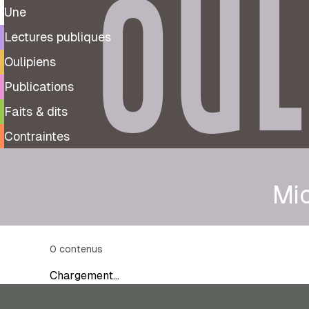
OUL
Une
Lectures publiques
Oulipiens
Publications
Faits & dits
Contraintes
Mic
0
contenus
Chargement…