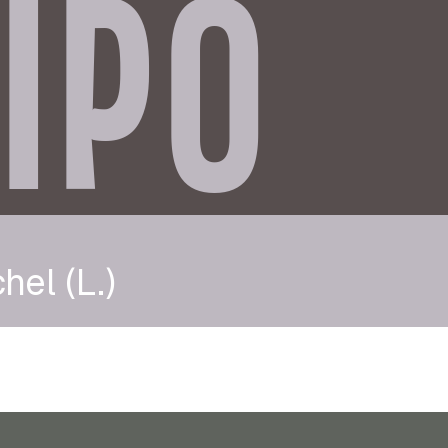
IPO
hel (L.)