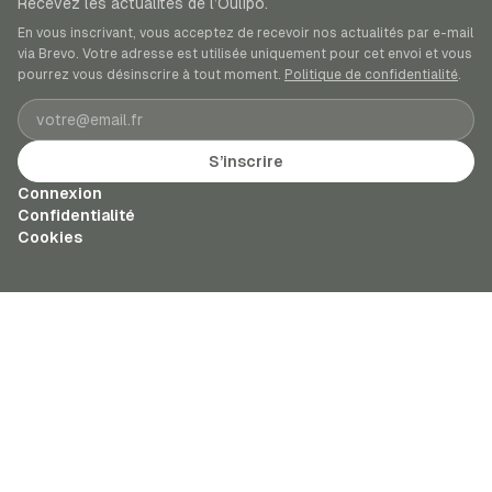
Recevez les actualités de l’Oulipo.
En vous inscrivant, vous acceptez de recevoir nos actualités par e-mail
via Brevo. Votre adresse est utilisée uniquement pour cet envoi et vous
pourrez vous désinscrire à tout moment.
Politique de confidentialité
.
Adresse e-mail
S’inscrire
Connexion
Confidentialité
Cookies