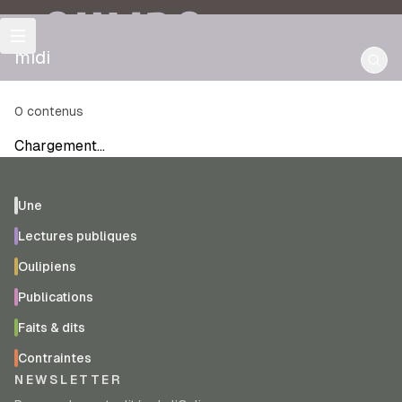
OULIPO
midi
0
contenus
Chargement…
Une
Lectures publiques
Oulipiens
Publications
Faits & dits
Contraintes
NEWSLETTER