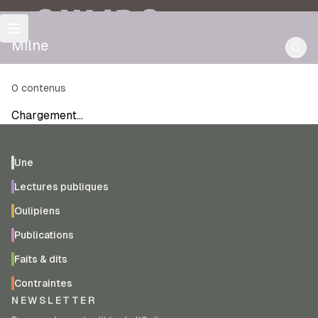
OULIPO
Milne
0
contenus
Chargement…
Une
Lectures publiques
Oulipiens
Publications
Faits & dits
Contraintes
NEWSLETTER