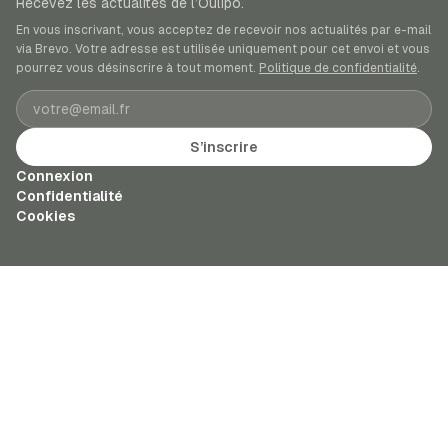
Recevez les actualités de l’Oulipo.
En vous inscrivant, vous acceptez de recevoir nos actualités par e-mail
via Brevo. Votre adresse est utilisée uniquement pour cet envoi et vous
pourrez vous désinscrire à tout moment.
Politique de confidentialité
.
Adresse e-mail
S’inscrire
Connexion
Confidentialité
Cookies