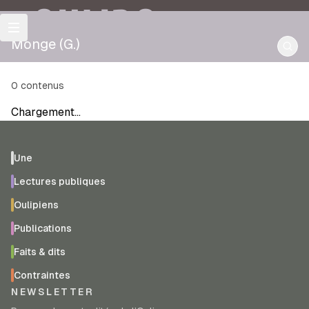
OULIPO
Monge (G.)
0
contenus
Chargement…
Une
Lectures publiques
Oulipiens
Publications
Faits & dits
Contraintes
NEWSLETTER