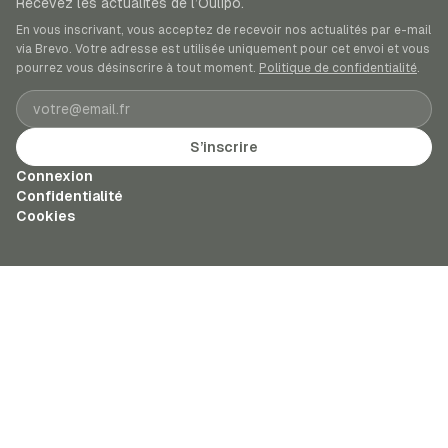
Recevez les actualités de l’Oulipo.
En vous inscrivant, vous acceptez de recevoir nos actualités par e-mail
via Brevo. Votre adresse est utilisée uniquement pour cet envoi et vous
pourrez vous désinscrire à tout moment.
Politique de confidentialité
.
Adresse e-mail
S’inscrire
Connexion
Confidentialité
Cookies