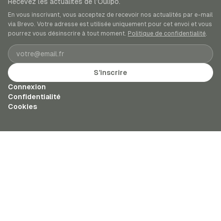
Recevez les actualités de l’Oulipo.
En vous inscrivant, vous acceptez de recevoir nos actualités par e-mail
via Brevo. Votre adresse est utilisée uniquement pour cet envoi et vous
pourrez vous désinscrire à tout moment.
Politique de confidentialité
.
Adresse e-mail
S’inscrire
Connexion
Confidentialité
Cookies