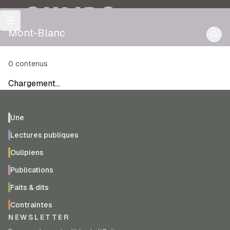
OULIPO
Mont-Blanc
0
contenus
Chargement…
Une
Lectures publiques
Oulipiens
Publications
Faits & dits
Contraintes
NEWSLETTER