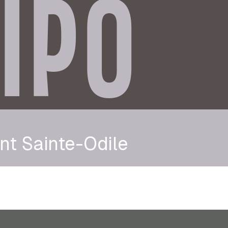
IPO
nt Sainte-Odile