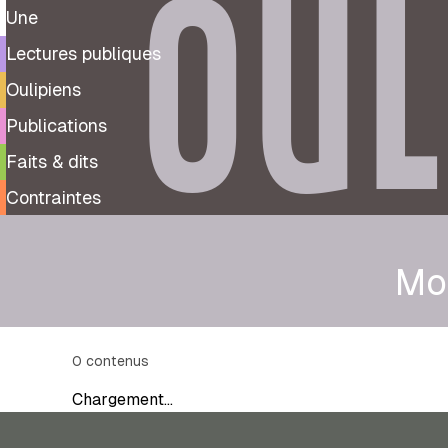
OUL
Une
Lectures publiques
Oulipiens
Publications
Faits & dits
Contraintes
Mo
0
contenus
Chargement…