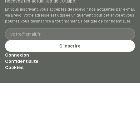
Recevez les actualités de l’Oulipo.
En vous inscrivant, vous acceptez de recevoir nos actualités par e-mail
via Brevo. Votre adresse est utilisée uniquement pour cet envoi et vous
pourrez vous désinscrire à tout moment.
Politique de confidentialité
.
Adresse e-mail
S’inscrire
Connexion
Confidentialité
Cookies