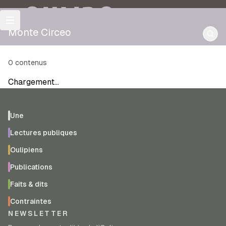
OULIPO
Monte Circeo
0
contenus
Chargement…
Une
Lectures publiques
Oulipiens
Publications
Faits & dits
Contraintes
NEWSLETTER