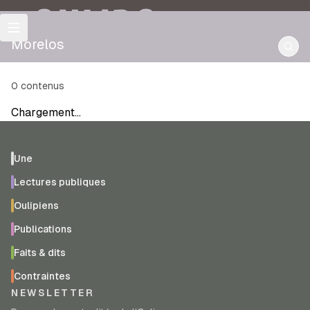
OULIPO
Morelos
0
contenus
Chargement…
Une
Lectures publiques
Oulipiens
Publications
Faits & dits
Contraintes
NEWSLETTER