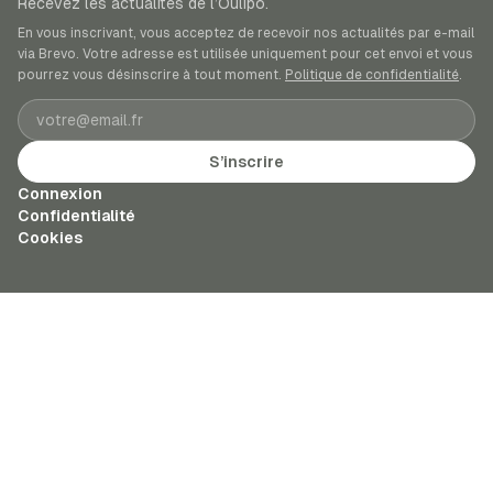
Recevez les actualités de l’Oulipo.
En vous inscrivant, vous acceptez de recevoir nos actualités par e-mail
via Brevo. Votre adresse est utilisée uniquement pour cet envoi et vous
pourrez vous désinscrire à tout moment.
Politique de confidentialité
.
Adresse e-mail
S’inscrire
Connexion
Confidentialité
Cookies