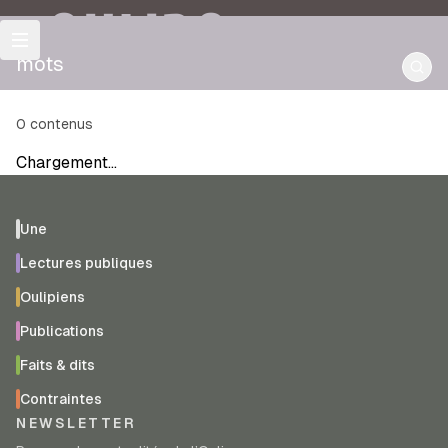
OULIPO
mots
0
contenus
Chargement…
Une
Lectures publiques
Oulipiens
Publications
Faits & dits
Contraintes
NEWSLETTER