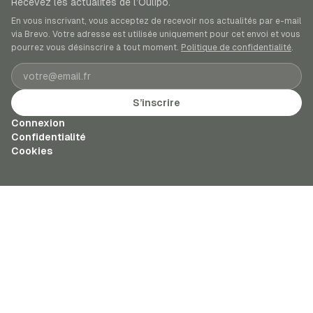
Recevez les actualités de l’Oulipo.
En vous inscrivant, vous acceptez de recevoir nos actualités par e-mail
via Brevo. Votre adresse est utilisée uniquement pour cet envoi et vous
pourrez vous désinscrire à tout moment.
Politique de confidentialité
.
Adresse e-mail
S’inscrire
Connexion
Confidentialité
Cookies