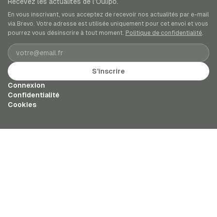
Recevez les actualités de l’Oulipo.
En vous inscrivant, vous acceptez de recevoir nos actualités par e-mail
via Brevo. Votre adresse est utilisée uniquement pour cet envoi et vous
pourrez vous désinscrire à tout moment.
Politique de confidentialité
.
Adresse e-mail
S’inscrire
Connexion
Confidentialité
Cookies