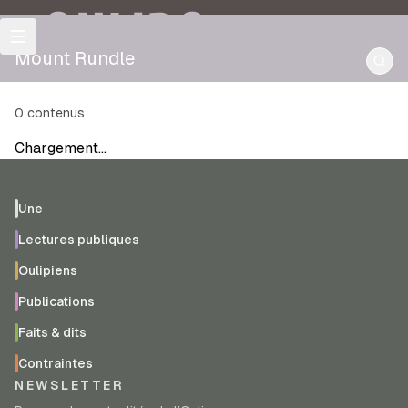
OULIPO
Mount Rundle
0
contenus
Chargement…
Une
Lectures publiques
Oulipiens
Publications
Faits & dits
Contraintes
NEWSLETTER