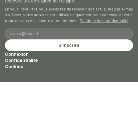
Recevez les actualités de l’Oulipo.
En vous inscrivant, vous acceptez de recevoir nos actualités par e-mail
via Brevo. Votre adresse est utilisée uniquement pour cet envoi et vous
pourrez vous désinscrire à tout moment.
Politique de confidentialité
.
Adresse e-mail
S’inscrire
Connexion
Confidentialité
Cookies