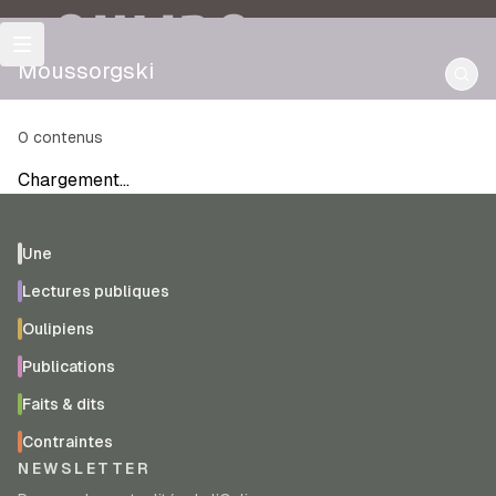
OULIPO
Moussorgski
0
contenus
Chargement…
Une
Lectures publiques
Oulipiens
Publications
Faits & dits
Contraintes
NEWSLETTER