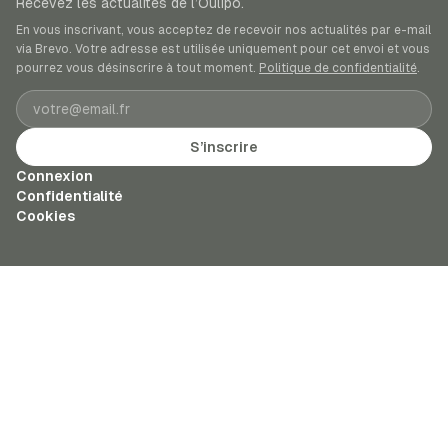
Recevez les actualités de l’Oulipo.
En vous inscrivant, vous acceptez de recevoir nos actualités par e-mail
via Brevo. Votre adresse est utilisée uniquement pour cet envoi et vous
pourrez vous désinscrire à tout moment.
Politique de confidentialité
.
Adresse e-mail
S’inscrire
Connexion
Confidentialité
Cookies