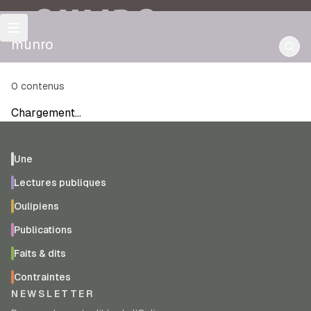
OULIPO
munro
0
contenus
Chargement…
Une
Lectures publiques
Oulipiens
Publications
Faits & dits
Contraintes
NEWSLETTER